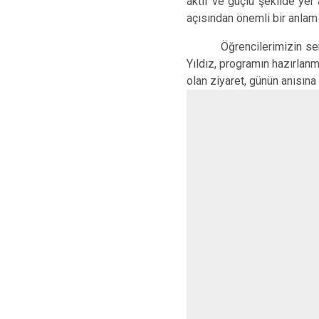
aktif ve güçlü şekilde yer
açısından önemli bir anlam t
Öğrencilerimizin sergil
Yıldız, programın hazırlan
olan ziyaret, günün anısına 