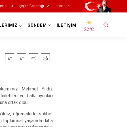
evlet
İçişleri Bakanlığı
Isparta
LERİMİZ
GÜNDEM
İLETİŞİM
22
°C
makamımız Mehmet Yıldız
Senirkent
inletileri ve halk oyunları
una ortak oldu.
Sütçüler
Uluborlu
ldız, öğrencilerle sohbet
lerin toplumsal yaşamda daha
Yalvaç