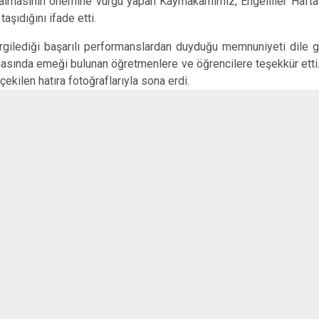
 almasının önemine vurgu yapan Kaymakamımız, Engelliler Haftas
Keçiborlu
aşıdığını ifade etti.
Şarkikaraağa
ediği başarılı performanslardan duyduğu memnuniyeti dile
masında emeği bulunan öğretmenlere ve öğrencilere teşekkür ett
çekilen hatıra fotoğraflarıyla sona erdi.