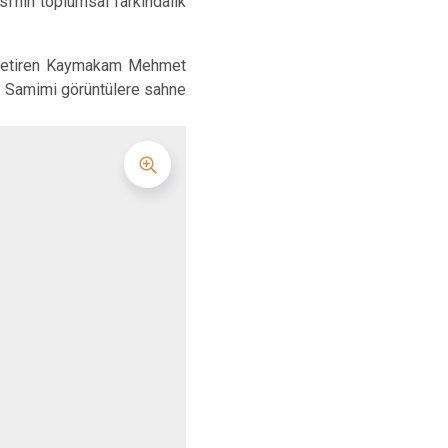
ı’nın toplumsal farkındalık
Yenişarbademli
ç
Aksu
 getiren Kaymakam Mehmet
i. Samimi görüntülere sahne