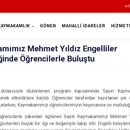
e-D
KAYMAKAMLIK
GÖNEN
MAHALLİ İDARELER
HİZMET
Isparta
mımız Mehmet Yıldız Engelliler
iğinde Öğrencilerle Buluştu
sı dolayısıyla düzenlenen program kapsamında Sayın Kay
Atabey
erek etkinliklere katıldı. Öğrenciler tarafından hazırlanan şiir d
katarken, Kaymakamımız öğrencilerimizin heyecanına ve mutluluğ
Eğirdir
Gelendost
rencilerle yakından ilgilenen Sayın Kaymakamımız Mehmet Yı
gösterileri büyük bir ilgi ve beğeniyle takip etti. Engelli birey
Gönen