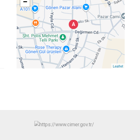
−
A
Leaflet