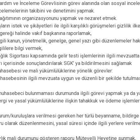
ardım ve İnceleme Görevlisinin görev alanında olan sosyal inc
Keçiborlu
celemelerinin takibini ve denetimini yapmak.
Şarkikaraağa
dağıtımının organizasyonunu yapmak ve nezaret etmek.
arın istek ve şikâyetleri ile ilgili karşılıklı görüşmeleri gizlilik i
ereği halinde vakıf başkanına raporlamak,
ilgili kanun, yönetmelik, genelge, genel yazı gibi düzenlemeler hak
ililere bilgi vermek,
ğlık Sigortası kapsamında gelir testi işlemlerinin ilgili mevzuatta 
arı içerisinde sonuçlandırılarak SGK’ ya bildirilmesini sağlamak
hasebesi ve mali yükümlülüklerine yönelik görevler:
hasebesinin ilgili mevzuata uygun ve düzenli bir şekilde tutulma
 muhasebeci bulunmaması durumunda ilgili görevi yapmak ya da y
ergi ve yasal yükümlülüklerine ilişkin tahakkuk ve ödeme işlemler
rum/kuruluşlara verilmesi gereken her türlü beyanname, bildirge v
u olarak düzenlenmesini, yasal süresi içinde ilgili yerlere veril
ylık mali durumunu gösteren raporu Mütevelli Heyetine sunmak,