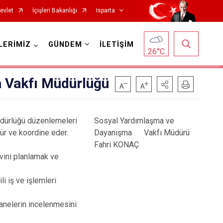
evlet
İçişleri Bakanlığı
Isparta
LERİMİZ
GÜNDEM
İLETİŞİM
26
°C
 Vakfı Müdürlüğü
üdürlüğü düzenlemeleri
Sosyal Yardımlaşma ve
ür ve koordine eder.
Dayanışma Vakfı Müdürü
Fahri KONAÇ
vini planlamak ve
Senirkent
li iş ve işlemleri
Sütçüler
Uluborlu
hanelerin incelenmesini
Yalvaç