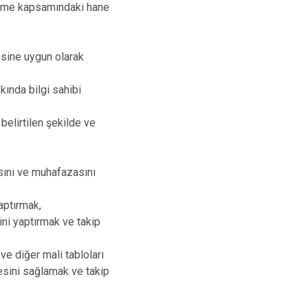
eleme kapsamındaki hane
Yenişarbademli
ç
Aksu
lkesine uygun olarak
kında bilgi sahibi
belirtilen şekilde ve
sını ve muhafazasını
aptırmak,
ini yaptırmak ve takip
e diğer mali tabloları
mesini sağlamak ve takip