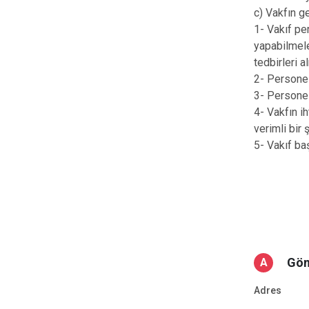
c) Vakfın g
1- Vakıf pe
yapabilmele
tedbirleri a
2- Personel
3- Personel
4- Vakfın i
verimli bir 
5- Vakıf baş
Gön
A
Adres