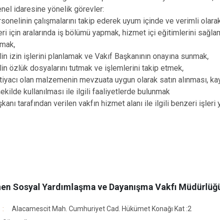
enel idaresine yönelik görevler:
rsonelinin çalışmalarını takip ederek uyum içinde ve verimli olara
ri için aralarında iş bölümü yapmak, hizmet içi eğitimlerini sağla
lmak,
in izin işlerini planlamak ve Vakıf Başkanının onayına sunmak,
in özlük dosyalarını tutmak ve işlemlerini takip etmek,
htiyacı olan malzemenin mevzuata uygun olarak satın alınması, ka
şekilde kullanılması ile ilgili faaliyetlerde bulunmak
kanı tarafından verilen vakfın hizmet alanı ile ilgili benzeri işler
en Sosyal Yardımlaşma ve Dayanışma Vakfı Müdürlüğ
Alacamescit Mah. Cumhuriyet Cad. Hükümet Konağı Kat :2