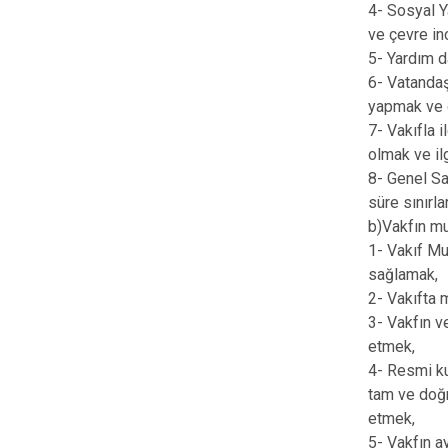
4- Sosyal Y
ve çevre in
5- Yardım 
6- Vatandaşl
yapmak ve g
7- Vakıfla 
olmak ve ilg
8- Genel Sa
süre sınırl
b)Vakfın mu
1- Vakıf Mu
sağlamak,
2- Vakıfta
3- Vakfın v
etmek,
4- Resmi ku
tam ve doğr
etmek,
5- Vakfın a