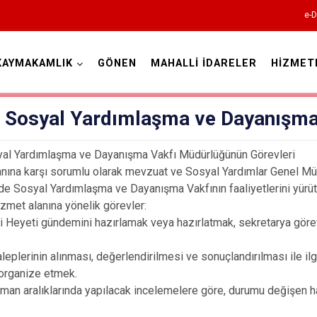
e-D
KAYMAKAMLIK
GÖNEN
MAHALLİ İDARELER
HİZMET
Isparta
 Sosyal Yardımlaşma ve Dayanışma
al Yardımlaşma ve Dayanışma Vakfı Müdürlüğünün Görevleri
anına karşı sorumlu olarak mevzuat ve Sosyal Yardımlar Genel M
e Sosyal Yardımlaşma ve Dayanışma Vakfının faaliyetlerini yürüt
izmet alanına yönelik görevler:
i Heyeti gündemini hazırlamak veya hazırlatmak, sekretarya göre
Atabey
leplerinin alınması, değerlendirilmesi ve sonuçlandırılması ile ilgi
Eğirdir
 organize etmek.
Gelendost
zaman aralıklarında yapılacak incelemelere göre, durumu değişen 
Gönen