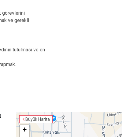
k görevlerini
mak ve gerekli
ydının tutulması ve en
i yapmak.
ü
Büyük Harita
+