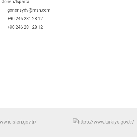
Gönen/Isparta
gonensydv@msn.com
+90 246 281 28 12
+90 246 281 28 12