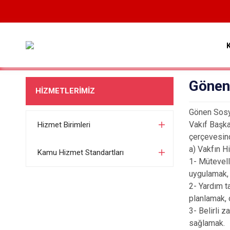
Gönen
HİZMETLERİMİZ
Gönen Sosy
Vakıf Başk
Hizmet Birimleri
çerçevesind
a) Vakfın H
Kamu Hizmet Standartları
1- Mütevell
uygulamak,
2- Yardım ta
planlamak,
3- Belirli 
sağlamak.