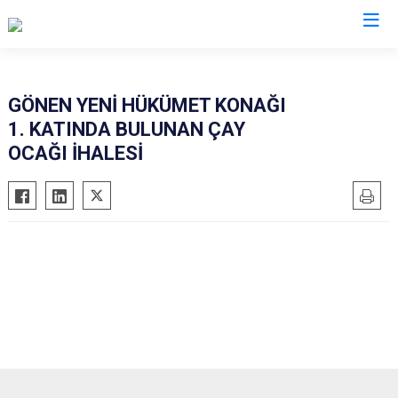
Isparta
GÖNEN YENİ HÜKÜMET KONAĞI
1. KATINDA BULUNAN ÇAY
Atabey
Senirkent
OCAĞI İHALESİ
Eğirdir
Sütçüler
Gelendost
Uluborlu
Gönen
Yalvaç
Keçiborlu
Yenişarbademli
Şarkikaraağaç
Aksu