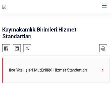
Isparta
Kaymakamlık Birimleri Hizmet
Standartları
Atabey
Senirkent
Eğirdir
Sütçüler
Gelendost
Uluborlu
Gönen
Yalvaç
İlçe Yazı İşleri Müdürlüğü Hizmet Standartları
Keçiborlu
Yenişarbademli
Şarkikaraağaç
Aksu