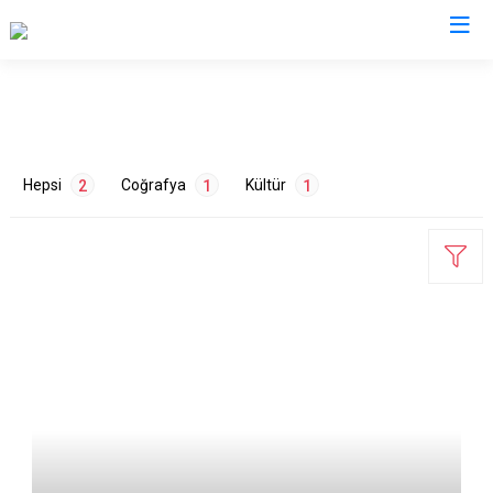
Isparta
Atabey
Senirkent
Hepsi
Coğrafya
Kültür
2
1
1
Eğirdir
Sütçüler
Gelendost
Uluborlu
Gönen
Yalvaç
Keçiborlu
Yenişarbademli
ETİKETLER
Şarkikaraağaç
Aksu
Çevre
1
Tarih
1