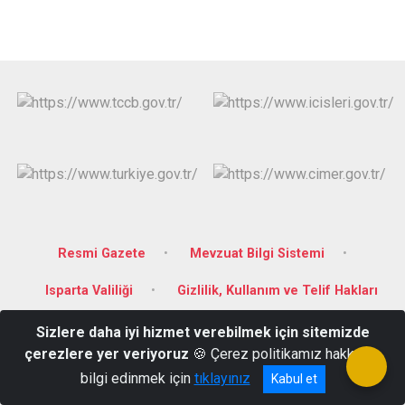
Resmi Gazete
Mevzuat Bilgi Sistemi
Isparta Valiliği
Gizlilik, Kullanım ve Telif Hakları
Sizlere daha iyi hizmet verebilmek için sitemizde
Alacamescit Mah. Cumhuriyet Cad. No:21 GÖNEN/ISPARTA
çerezlere yer veriyoruz
🍪 Çerez politikamız hakkında
+90 246 281 25 55-56
bilgi edinmek için
tıklayınız
Kabul et