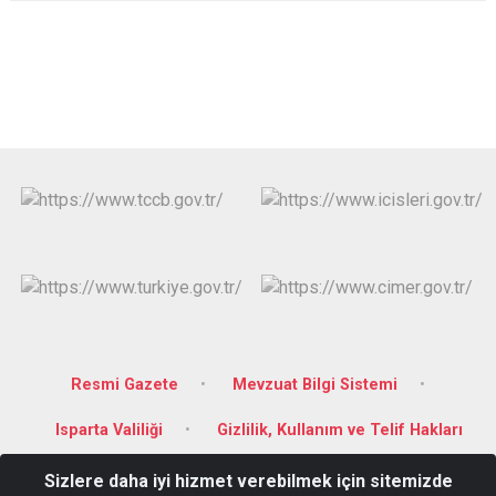
Resmi Gazete
Mevzuat Bilgi Sistemi
Isparta Valiliği
Gizlilik, Kullanım ve Telif Hakları
Sizlere daha iyi hizmet verebilmek için sitemizde
Alacamescit Mah. Cumhuriyet Cad. No:21 GÖNEN/ISPARTA