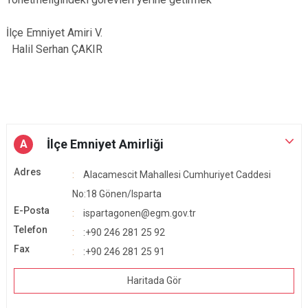
İlçe Emniyet Amiri V.
Halil Serhan ÇAKIR
İlçe Emniyet Amirliği
A
Adres
Alacamescit Mahallesi Cumhuriyet Caddesi
No:18 Gönen/Isparta
E-Posta
ispartagonen@egm.gov.tr
Telefon
:+90 246 281 25 92
Fax
:+90 246 281 25 91
Haritada Gör