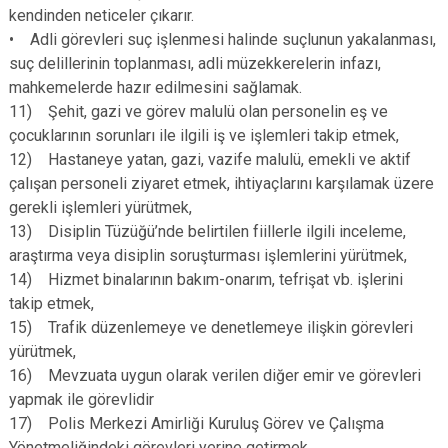
kendinden neticeler çıkarır.
• Adli görevleri suç işlenmesi halinde suçlunun yakalanması,
suç delillerinin toplanması, adli müzekkerelerin infazı,
mahkemelerde hazır edilmesini sağlamak.
11) Şehit, gazi ve görev malulü olan personelin eş ve
çocuklarının sorunları ile ilgili iş ve işlemleri takip etmek,
12) Hastaneye yatan, gazi, vazife malulü, emekli ve aktif
çalışan personeli ziyaret etmek, ihtiyaçlarını karşılamak üzere
gerekli işlemleri yürütmek,
13) Disiplin Tüzüğü’nde belirtilen fiillerle ilgili inceleme,
araştırma veya disiplin soruşturması işlemlerini yürütmek,
14) Hizmet binalarının bakım-onarım, tefrişat vb. işlerini
takip etmek,
15) Trafik düzenlemeye ve denetlemeye ilişkin görevleri
yürütmek,
16) Mevzuata uygun olarak verilen diğer emir ve görevleri
yapmak ile görevlidir
17) Polis Merkezi Amirliği Kuruluş Görev ve Çalışma
Yönetmeliğindeki görevleri yerine getirmek