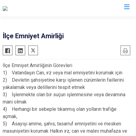
Isparta
İlçe Emniyet Amirliği
Atabey
Senirkent
Eğirdir
Sütçüler
İlçe Emniyet Amirliğinin Görevleri
Gelendost
Uluborlu
1) Vatandaşın Can, ırz veya mal emniyetini korumak için
Gönen
Yalvaç
2) Devletin şahsiyetine karşı işlenen cürümlerin faillerini
Keçiborlu
Yenişarbademli
yakalamak veya delillerini tespit etmek
3) İşlenmekte olan bir suçun işlenmesine veya devamına
Şarkikaraağaç
Aksu
mani olmak
4) Herhangi bir sebeple tıkanmış olan yolların trafiğe
açmak,
5) Asayişi amme, şahıs, tasarruf emniyetini ve mesken
masuniyetini korumak Halkın ırz, can ve malını muhafaza ve