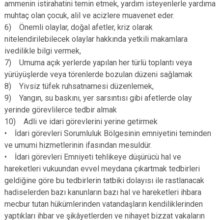
ammenin istirahatini temin etmek, yardım isteyenlerle yardıma
muhtaç olan çocuk, alil ve acizlere muavenet eder.
6) Önemli olaylar, doğal afetler, kriz olarak
nitelendirilebilecek olaylar hakkında yetkili makamlara
ivedilikle bilgi vermek,
7) Umuma açık yerlerde yapılan her türlü toplantı veya
yürüyüşlerde veya törenlerde bozulan düzeni sağlamak
8) Yivsiz tüfek ruhsatnamesi düzenlemek,
9) Yangın, su baskını, yer sarsıntısı gibi afetlerde olay
yerinde görevlilerce tedbir almak
10) Adli ve idari görevlerini yerine getirmek
• İdari görevleri Sorumluluk Bölgesinin emniyetini teminden
ve umumi hizmetlerinin ifasından mesuldür.
• İdari görevleri Emniyeti tehlikeye düşürücü hal ve
hareketleri vukuundan evvel meydana çıkartmak tedbirleri
geldiğine göre bu tedbirlerin tatbiki dolayısı ile rastlanacak
hadiselerden bazı kanunların bazı hal ve hareketleri ihbara
mecbur tutan hükümlerinden vatandaşların kendiliklerinden
yaptıkları ihbar ve şikâyetlerden ve nihayet bizzat vakaların