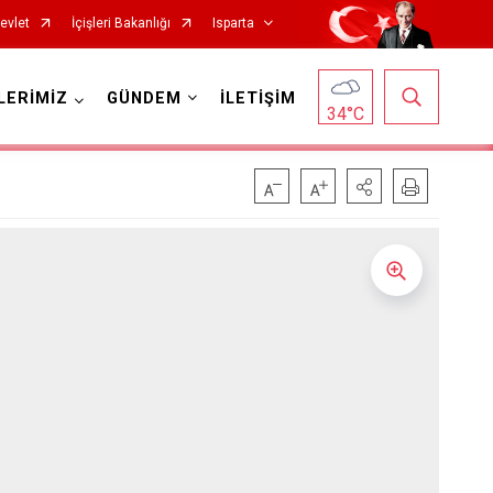
evlet
İçişleri Bakanlığı
Isparta
LERİMİZ
GÜNDEM
İLETİŞİM
34
°C
Senirkent
Sütçüler
Uluborlu
Yalvaç