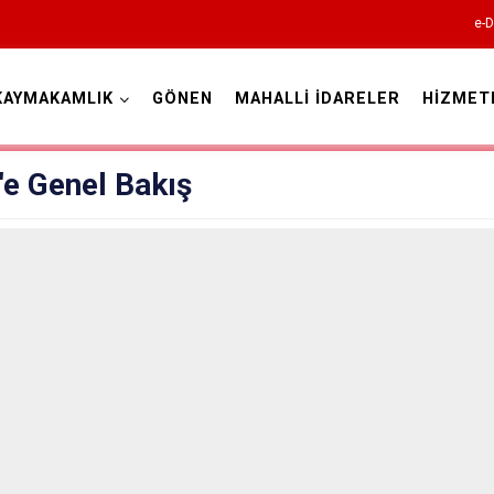
e-D
KAYMAKAMLIK
GÖNEN
MAHALLİ İDARELER
HİZMET
Isparta
'e Genel Bakış
Atabey
Eğirdir
Gelendost
Gönen