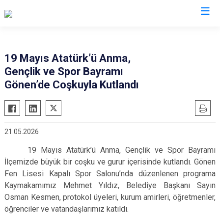
Isparta
19 Mayıs Atatürk’ü Anma,
Gençlik ve Spor Bayramı
Atabey
Senirkent
Gönen’de Coşkuyla Kutlandı
Eğirdir
Sütçüler
Gelendost
Uluborlu
Gönen
Yalvaç
21.05.2026
Keçiborlu
Yenişarbademli
19 Mayıs Atatürk’ü Anma, Gençlik ve Spor Bayramı
Şarkikaraağaç
Aksu
İlçemizde büyük bir coşku ve gurur içerisinde kutlandı. Gönen
Fen Lisesi Kapalı Spor Salonu’nda düzenlenen programa
Kaymakamımız Mehmet Yıldız, Belediye Başkanı Sayın
Osman Kesmen, protokol üyeleri, kurum amirleri, öğretmenler,
öğrenciler ve vatandaşlarımız katıldı.